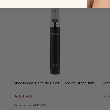
Marc Inbane Perle de Soleil - Tanning Drops 15ml
Mar
Varianten vanaf
€ 5,95