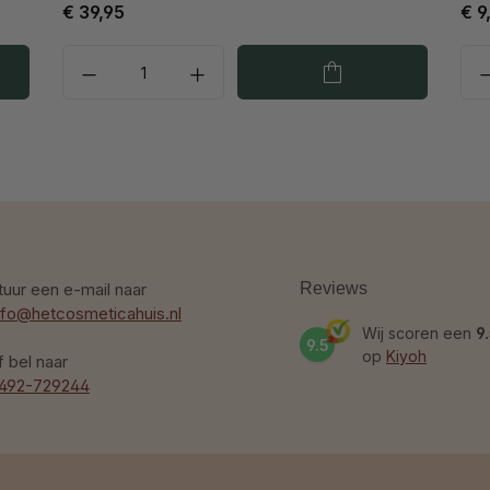
€ 39,95
€ 9
tuur een e-mail naar
Reviews
nfo@hetcosmeticahuis.nl
Wij scoren een
9
9.5
op
Kiyoh
f bel naar
492-729244