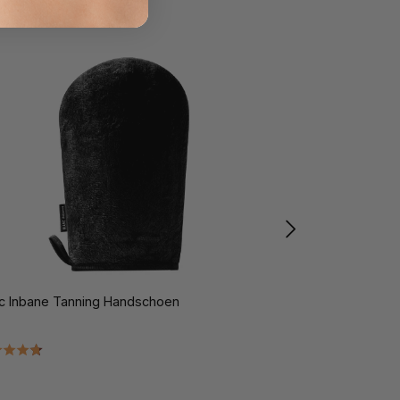
c Inbane Tanning Handschoen
Marc Inbane Nat