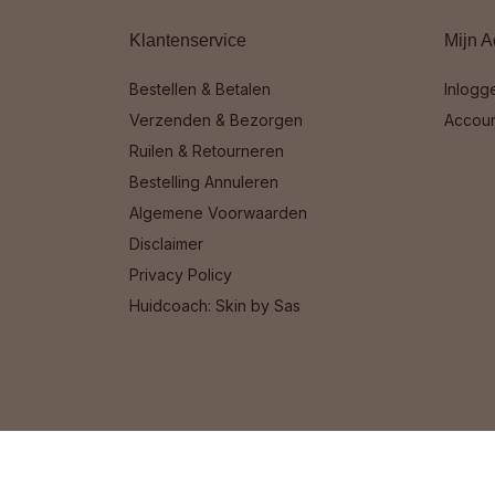
Klantenservice
Mijn A
Bestellen & Betalen
Inlogg
Verzenden & Bezorgen
Accou
Ruilen & Retourneren
Bestelling Annuleren
Algemene Voorwaarden
Disclaimer
Privacy Policy
Huidcoach: Skin by Sas