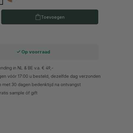
Producthoeveelheid: Voer de gewenste h
Toevoegen
Op voorraad
nding in NL & BE v.a. € 49,-
en vóór 17:00 u besteld, dezelfde dag verzonden
n met 30 dagen bedenktijd na ontvangst
atis sample óf gift