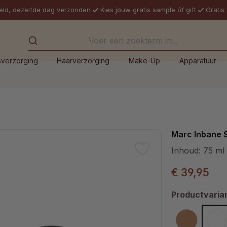
eld, dezelfde dag verzonden
Kies jouw gratis sample óf gift
Gratis
sverzorging
Haarverzorging
Make-Up
Apparatuur
Marc Inbane S
Inhoud:
75 ml
€ 39,95
Selecteer
Productvaria
Bronze
Inv