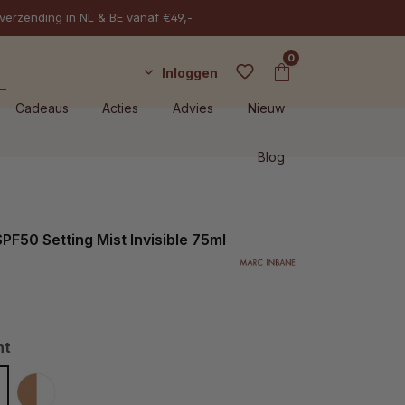
 verzending in NL & BE vanaf €49,-
0
Inloggen
Cadeaus
Acties
Advies
Nieuw
Blog
PF50 Setting Mist Invisible 75ml
nt
isible
Duo Pack