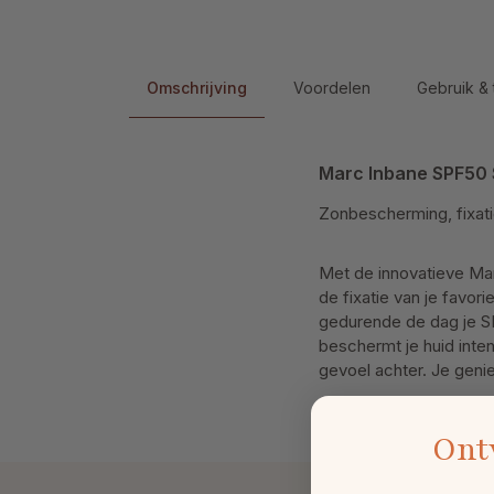
Omschrijving
Voordelen
Gebruik & 
Marc Inbane SPF50 S
Zonbescherming, fixati
Met de innovatieve Ma
de fixatie van je favor
gedurende de dag je S
beschermt je huid inten
gevoel achter. Je geni
Ont