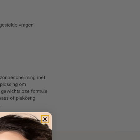
gestelde vragen
e zonbescherming met
 oplossing om
e gewichtsloze formule
waas of plakkerig
.