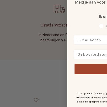
Meld je aan voor 
Ik o
Gratis verzending
Voo
in Nederland en België bij
M
E-mailadres
bestellingen v.a. € 49,-.
Geboortedatum
* Door je aan te melden ga 
Productgalerij overslaan
privacybeleid
en onze
algem
niet geldig op lopende aanb