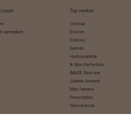
ccount
Top merken
en
Cenzaa
nt aanmaken
Environ
Extenso
hannah
Hydropeptide
Ik Skin Perfection
IMAGE Skincare
Juliette Armand
Marc Inbane
Prescription
Skinceuticals