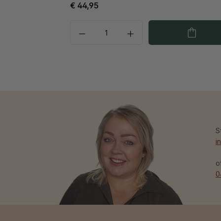
€ 44,95
S
i
o
0