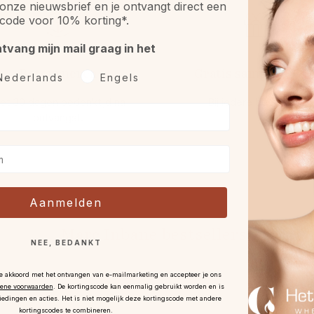
onze nieuwsbrief en je ontvangt direct een
code voor 10% korting*.
ntvang mijn mail graag in het
Retourneren
Gratis sample óf gif
rkeurtaal
Nederlands
Engels
et 30 dagen bedenktijd na
Bij iedere bestelling.
ontvangst
.
Aanmelden
Marc Inbane bestsellers
NEE, BEDANKT
je akkoord met het ontvangen van e-mailmarketing en accepteer je ons
ene voorwaarden
.
De kortingscode kan eenmalig gebruikt worden en is
iedingen en acties. Het is niet mogelijk deze kortingscode met andere
kortingscodes te combineren.