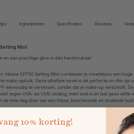
tips
Ingrediënten
Specificaties
Reviews
Veel
etting Mist
e en een prachtige glow in één handomdraai!
rc Inbane SPF50 Setting Mist combineer je moeiteloos een hog
iete make-uplook. Deze ultrafijne nevel is dé perfecte on-the-go
PF eenvoudig te verversen, zonder dat je make-up verschuift. D
sief tegen UVA- en UVB-straling, trekt snel in en laat geen witte 
et de hele dag door van een frisse, beschermde en stralende huid
vang
10% korting!