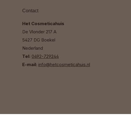
Contact
Het Cosmeticahuis
De Vlonder 217 A
5427 DG Boekel
Nederland
Tel:
0492-729244
E-mail:
info@hetcosmeticahuis.nl