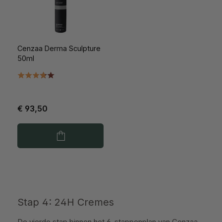
Cenzaa Derma Sculpture
50ml
€ 93,50
Stap 4: 24H Cremes
De vierde stap binnen het 6-stappenplan van Cenzaa