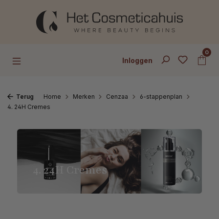
Ga naar de hoofdinhoud
0
Inloggen
Terug
Home
Merken
Cenzaa
6-stappenplan
4. 24H Cremes
4. 24H Cremes