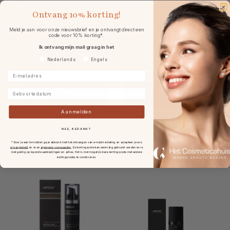
Cenzaa Rebalancing
Cenzaa Energetic Dream
Ontvang
10% korting!
Spirit 50ml
50ml
Meld je aan voor onze nieuwsbrief en je ontvangt direct een
code voor 10% korting*.
Ik ontvang mijn mail graag in het
Voorkeurtaal
Nederlands
Engels
€ 55,00
€ 89,25
E-mailadres
Geboortedatum
Aanmelden
NEE, BEDANKT
* Door je aan te melden ga je akkoord met het ontvangen van e-mailmarketing en accepteer je ons
privacybeleid
en onze
algemene voorwaarden
.
De kortingscode kan eenmalig gebruikt worden en is
niet geldig op lopende aanbiedingen en acties. Het is niet mogelijk deze kortingscode met andere
kortingscodes te combineren.