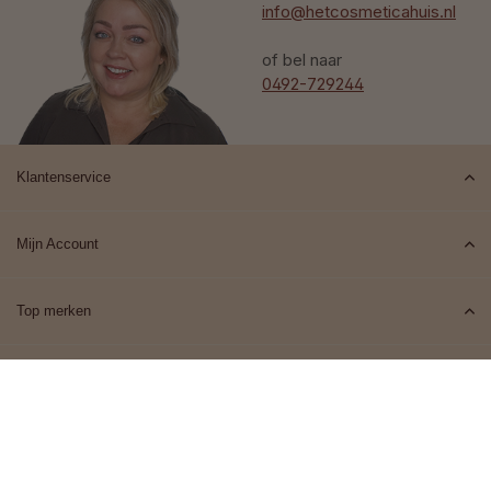
info@hetcosmeticahuis.nl
of bel naar
0492-729244
Klantenservice
Mijn Account
Top merken
Contact
© 2026 Het Cosmeticahuis