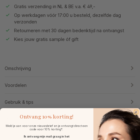
Gratis verzending in NL & BE v.a. € 49,-
Op werkdagen vóór 17:00 u besteld, dezelfde dag
verzonden
Retourneren met 30 dagen bedenktijd na ontvangst
Kies jouw gratis sample óf gift
Omschrijving
Voordelen
Gebruik & tips
Ontvang
10% korting!
Ingrediënten
Meld je aan voor onze nieuwsbrief en je ontvangt direct een
code voor 10% korting*.
Specificaties
Ik ontvang mijn mail graag in het