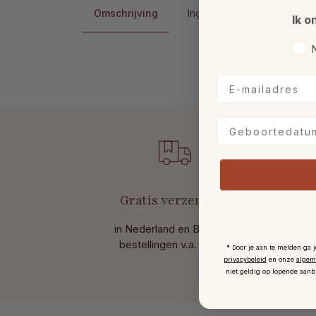
Omschrijving
Ingrediënten
Specific
Ik o
Voo
E-mailadres
Geboortedatum
Gratis verzending
in Nederland en België bij
M
bestellingen v.a. € 49,-.
* Door je aan te melden ga 
privacybeleid
en onze
algem
niet geldig op lopende aanb