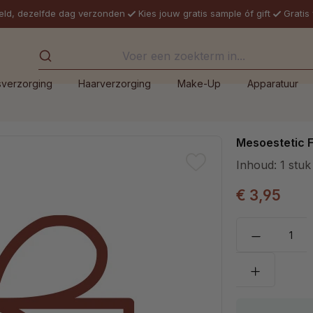
eld, dezelfde dag verzonden
Kies jouw gratis sample óf gift
Gratis
sverzorging
Haarverzorging
Make-Up
Apparatuur
Mesoestetic F
Inhoud:
1 stuk
€ 3,95