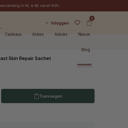
 verzending in NL & BE vanaf €49,-
0
Inloggen
Cadeaus
Acties
Advies
Nieuw
Blog
ast Skin Repair Sachet
Producthoeveelheid: Voer de gewenste h
Toevoegen