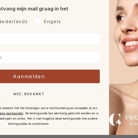
aties
Reviews
ntvang mijn mail graag in het
rkeurtaal
Nederlands
Engels
Aanmelden
Retourneren
Gratis sample óf gif
NEE, BEDANKT
et 30 dagen bedenktijd na
Bij iedere bestelling.
ontvangst
.
je akkoord met het ontvangen van e-mailmarketing en accepteer je ons
ene voorwaarden
.
De kortingscode kan eenmalig gebruikt worden en is
iedingen en acties. Het is niet mogelijk deze kortingscode met andere
kortingscodes te combineren.