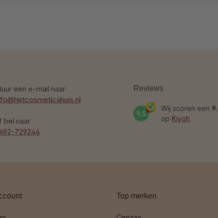
tuur een e-mail naar
Reviews
nfo@hetcosmeticahuis.nl
Wij scoren een
9
9.5
op
Kiyoh
f bel naar
492-729244
ccount
Top merken
en
Cenzaa