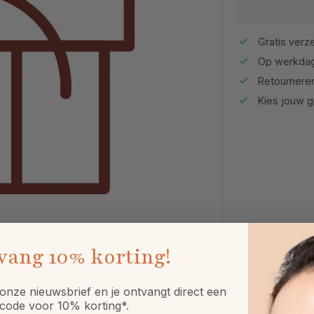
Gratis verze
Op werkdag
Retournere
Kies jouw gr
vang
10% korting!
onze nieuwsbrief en je ontvangt direct een
code voor 10% korting*.