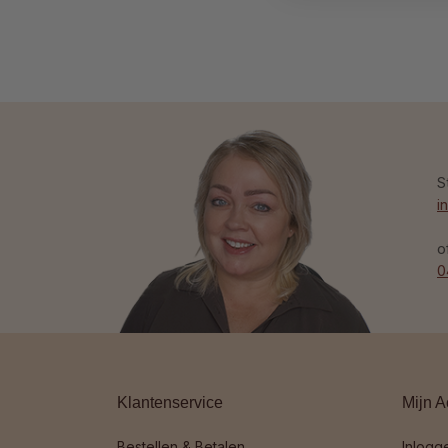
S
i
o
0
Klantenservice
Mijn A
Bestellen & Betalen
Inlogg