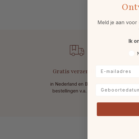
Ont
Meld je aan voor 
Ik o
Voo
E-mailadres
Gratis verzending
in Nederland en België bij
M
Geboortedatum
bestellingen v.a. € 49,-.