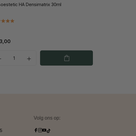
oestetic HA Densimatrix 30ml
Mesoestetic Hy
3,00
€ 30,00
Volg ons op:
.5