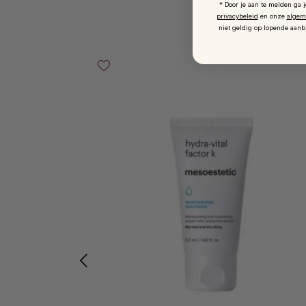
* Door je aan te melden ga 
privacybeleid
en onze
algem
niet geldig op lopende aanb
Productgalerij overslaan