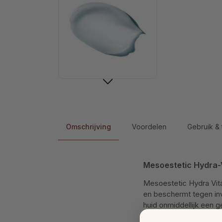
Omschrijving
Voordelen
Gebruik & 
Mesoestetic Hydra-V
Mesoestetic Hydra Vita
en beschermt tegen invl
huid onmiddellijk een g