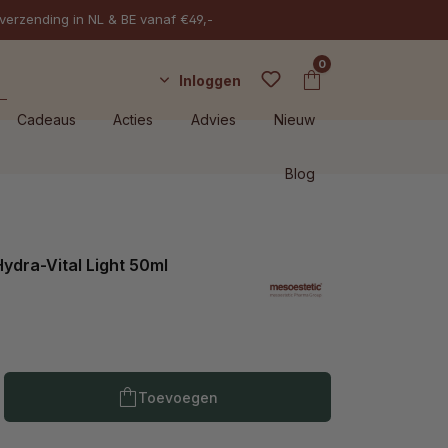
 verzending in NL & BE vanaf €49,-
0
Inloggen
Cadeaus
Acties
Advies
Nieuw
Blog
ydra-Vital Light 50ml
Producthoeveelheid: Voer de gewenste h
Toevoegen