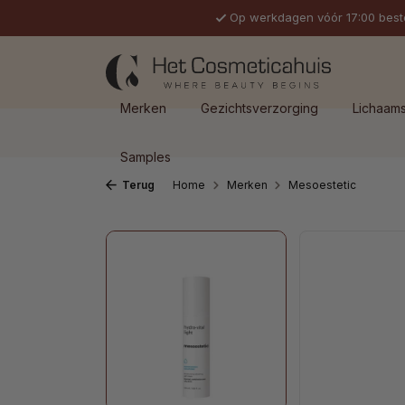
Op werkdagen vóór 17:00 best
 naar de hoofdinhoud
Ga naar de zoekopdracht
Ga naar de hoofdnavigatie
Merken
Gezichtsverzorging
Lichaam
Samples
Terug
Home
Merken
Mesoestetic
Afbeeldingengalerij overslaan