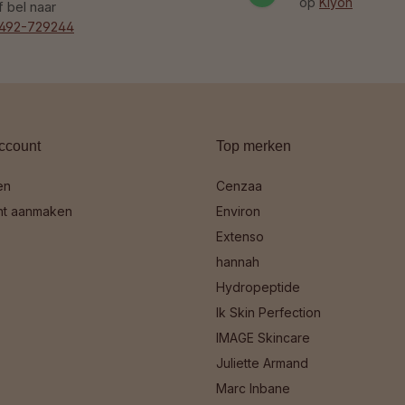
op
Kiyoh
f bel naar
492-729244
ccount
Top merken
en
Cenzaa
nt aanmaken
Environ
Extenso
hannah
Hydropeptide
Ik Skin Perfection
IMAGE Skincare
Juliette Armand
Marc Inbane