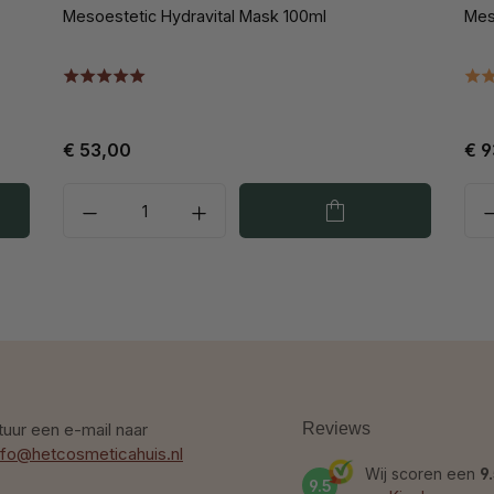
Mesoestetic Hydravital Mask 100ml
Mes
€ 53,00
€ 9
tuur een e-mail naar
Reviews
nfo@hetcosmeticahuis.nl
Wij scoren een
9
9.5