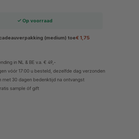
Op voorraad
cadeauverpakking (medium) toe
€ 1,75
nding in NL & BE v.a. € 49,-
en vóór 17:00 u besteld, dezelfde dag verzonden
n met 30 dagen bedenktijd na ontvangst
atis sample óf gift