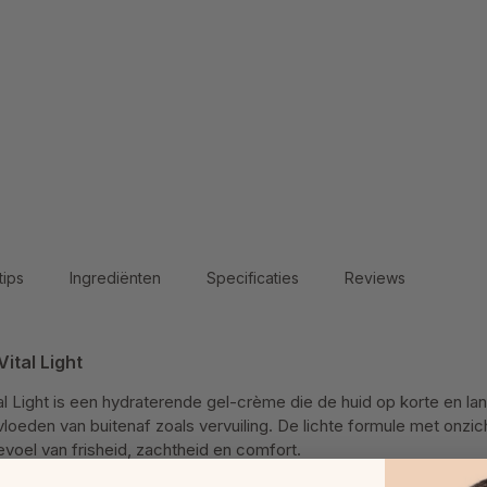
tips
Ingrediënten
Specificaties
Reviews
ital Light
l Light is een hydraterende gel-crème die de huid op korte en lan
oeden van buitenaf zoals vervuiling. De lichte formule met onzich
evoel van frisheid, zachtheid en comfort.