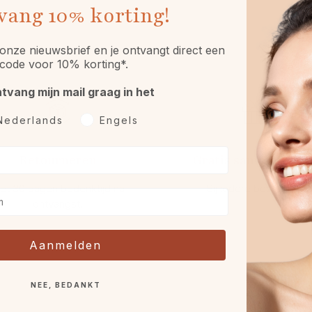
vang
10% korting!
onze nieuwsbrief en je ontvangt direct een
code voor 10% korting*.
ntvang mijn mail graag in het
rkeurtaal
Nederlands
Engels
Retourneren
Gratis sample óf gif
et 30 dagen bedenktijd na
Bij iedere bestelling.
ontvangst
.
Aanmelden
NEE, BEDANKT