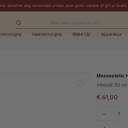
eld, dezelfde dag verzonden
Kies jouw gratis sample óf gift
Gratis
sverzorging
Haarverzorging
Make-Up
Apparatuur
Mesoestetic H
Inhoud:
50 ml
€ 61,00