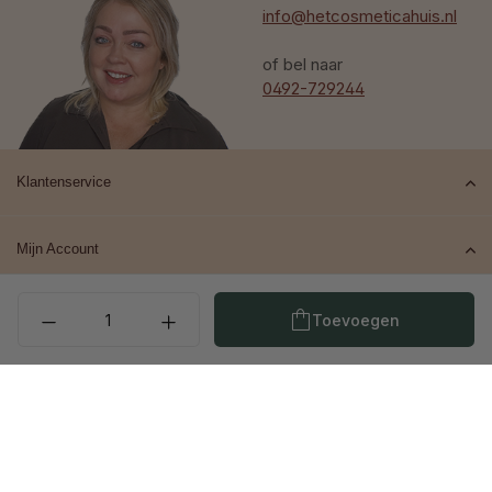
info@hetcosmeticahuis.nl
of bel naar
0492-729244
Klantenservice
Mijn Account
Producthoeveelheid: Voe
Top merken
Toevoegen
Contact
© 2026 Het Cosmeticahuis