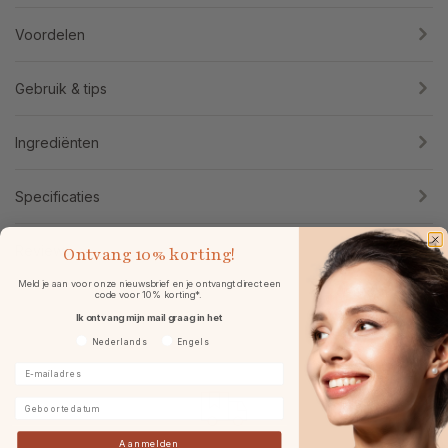
Voordelen
Gebruik & tips
Ingrediënten
Specificaties
Reviews
Ontvang
10% korting!
Meld je aan voor onze nieuwsbrief en je ontvangt direct een
code voor 10% korting*.
Ik ontvang mijn mail graag in het
Voorkeurtaal
Nederlands
Engels
E-mailadres
Geboortedatum
Aanmelden