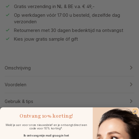
Gratis verzending in NL & BE v.a. € 49,-
Op werkdagen vóór 17:00 u besteld, dezelfde dag
verzonden
Retourneren met 30 dagen bedenktijd na ontvangst
Kies jouw gratis sample óf gift
Omschrijving
Voordelen
Gebruik & tips
Ontvang
10% korting!
Ingrediënten
Meld je aan voor onze nieuwsbrief en je ontvangt direct een
code voor 10% korting*.
Specificaties
Ik ontvang mijn mail graag in het