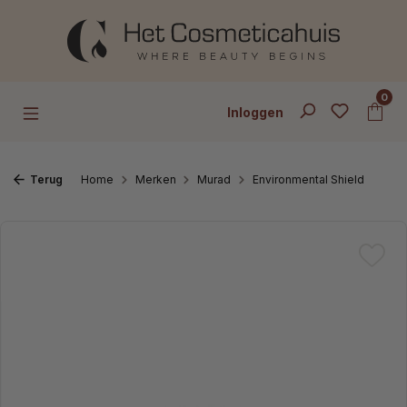
Ga naar de hoofdinhoud
0
Inloggen
Terug
Home
Merken
Murad
Environmental Shield
Afbeeldingengalerij overslaan