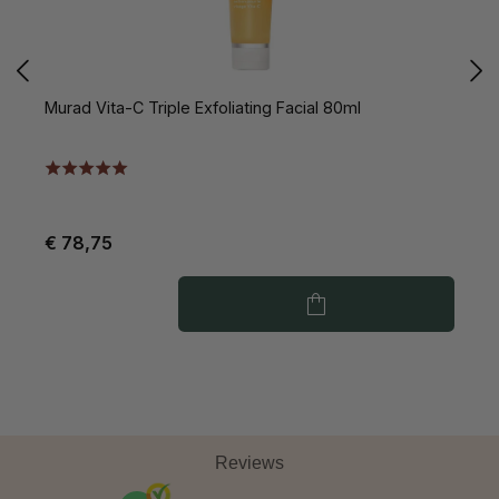
Murad Vita-C Triple Exfoliating Facial 80ml
M
€ 78,75
€
Reviews