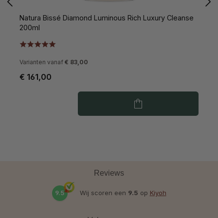
Natura Bissé Diamond Luminous Rich Luxury Cleanse
N
200ml
2
Varianten vanaf
€ 83,00
€ 161,00
€
Reviews
9.5
Wij scoren een
9.5
op
Kiyoh