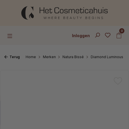
Ga naar de hoofdinhoud
0
Inloggen
Terug
Home
Merken
Natura Bissé
Diamond Luminous
Afbeeldingengalerij overslaan