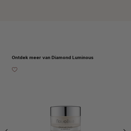
Productgalerij overslaan
Ontdek meer van Diamond Luminous