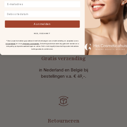
E-mailadres
Geboortedatum
Aanmelden
NEE, BEDANKT
* Door je aan te melden ga je akkoord met het ontvangen van e-mailmarketing en accepteer je ons
privacybeleid
en onze
algemene voorwaarden
.
De kortingscode kan eenmalig gebruikt worden en is
niet geldig op lopende aanbiedingen en acties. Het is niet mogelijk deze kortingscode met andere
kortingscodes te combineren.
Gratis verzending
in Nederland en België bij
bestellingen v.a. € 49,-.
Retourneren