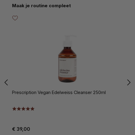
Productgalerij overslaan
Maak je routine compleet
Prescription Vegan Edelweiss Cleanser 250ml
P
€ 39,00
€