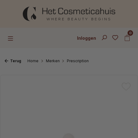
Ga naar de hoofdinhoud
0
Inloggen
Terug
Home
Merken
Prescription
Afbeeldingengalerij overslaan