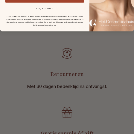
Gratis verzending
NEE, BEDANKT
* Door je aan te melden ga je akkoord met het ontvangen van e-mailmarketing en accepteer je ons
in Nederland en België bij
privacybeleid
en onze
algemene voorwaarden
.
De kortingscode kan eenmalig gebruikt worden en is
niet geldig op lopende aanbiedingen en acties. Het is niet mogelijk deze kortingscode met andere
bestellingen v.a. € 49,-.
kortingscodes te combineren.
Retourneren
Met 30 dagen bedenktijd na ontvangst
.
Gratis sample óf gift