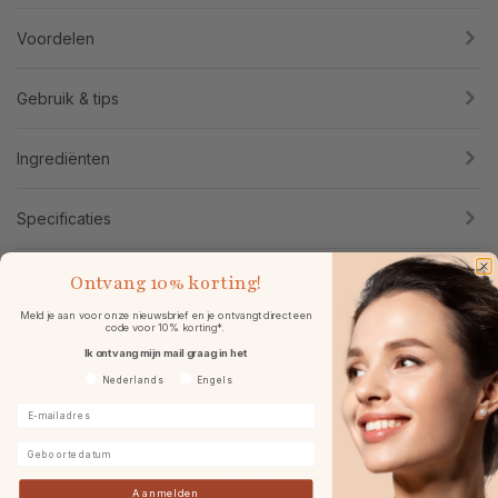
Voordelen
Gebruik & tips
Ingrediënten
Specificaties
Reviews
Ontvang
10% korting!
Meld je aan voor onze nieuwsbrief en je ontvangt direct een
code voor 10% korting*.
Ik ontvang mijn mail graag in het
Voorkeurtaal
Nederlands
Engels
E-mailadres
Geboortedatum
Aanmelden