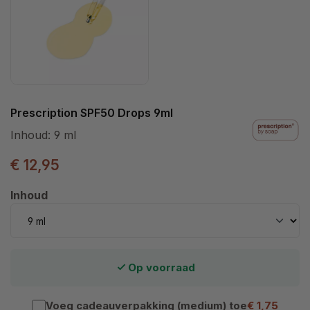
Prescription SPF50 Drops 9ml
Inhoud:
9 ml
€ 12,95
Selecteer
Inhoud
Op voorraad
Voeg cadeauverpakking (medium) toe
€ 1,75