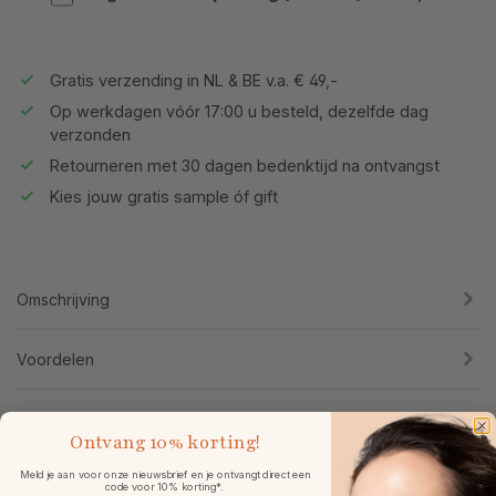
Gratis verzending in NL & BE v.a. € 49,-
Op werkdagen vóór 17:00 u besteld, dezelfde dag
verzonden
Retourneren met 30 dagen bedenktijd na ontvangst
Kies jouw gratis sample óf gift
Omschrijving
Voordelen
Gebruik & tips
Ontvang
10% korting!
Meld je aan voor onze nieuwsbrief en je ontvangt direct een
Ingrediënten
code voor 10% korting*.