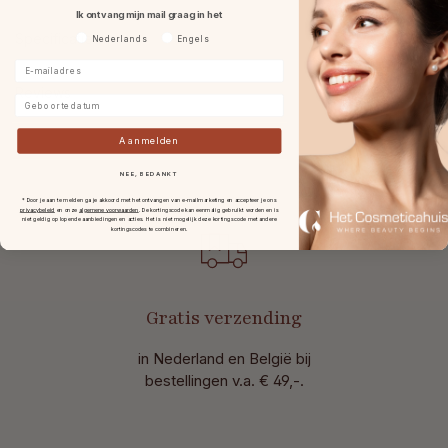
Ik ontvang mijn mail graag in het
Specificaties
Voorkeurtaal
Nederlands
Engels
E-mailadres
Reviews
Geboortedatum
Aanmelden
NEE, BEDANKT
* Door je aan te melden ga je akkoord met het ontvangen van e-mailmarketing en accepteer je ons
privacybeleid
en onze
algemene voorwaarden
.
De kortingscode kan eenmalig gebruikt worden en is
niet geldig op lopende aanbiedingen en acties. Het is niet mogelijk deze kortingscode met andere
kortingscodes te combineren.
Gratis verzending
in Nederland en België bij
bestellingen v.a. € 49,-.