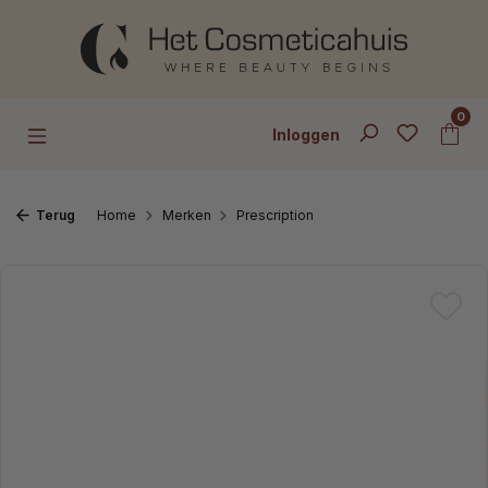
Ga naar de hoofdinhoud
0
Inloggen
Terug
Home
Merken
Prescription
Afbeeldingengalerij overslaan