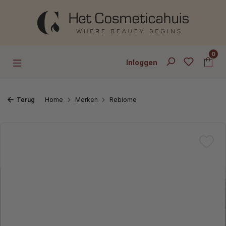
Ga naar de hoofdinhoud
0
Inloggen
Terug
Home
Merken
Rebiome
Afbeeldingengalerij overslaan