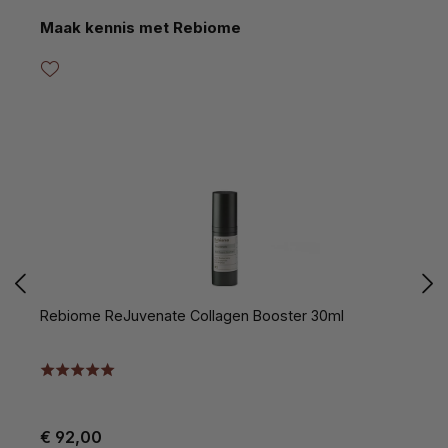
Productgalerij overslaan
Maak kennis met Rebiome
Rebiome ReJuvenate Collagen Booster 30ml
R
€ 92,00
€