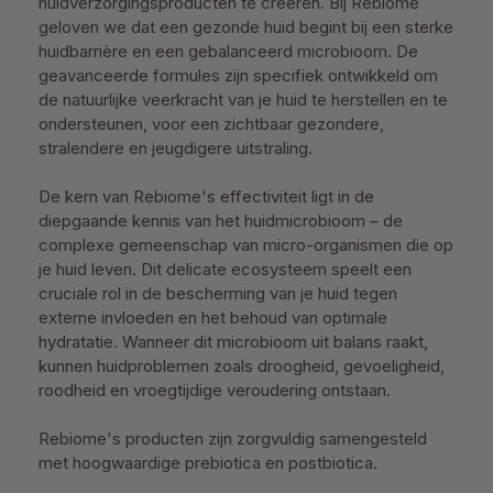
huidverzorgingsproducten te creëren. Bij Rebiome
geloven we dat een gezonde huid begint bij een sterke
huidbarrière en een gebalanceerd microbioom. De
geavanceerde formules zijn specifiek ontwikkeld om
de natuurlijke veerkracht van je huid te herstellen en te
ondersteunen, voor een zichtbaar gezondere,
stralendere en jeugdigere uitstraling.
De kern van Rebiome's effectiviteit ligt in de
diepgaande kennis van het huidmicrobioom – de
complexe gemeenschap van micro-organismen die op
je huid leven. Dit delicate ecosysteem speelt een
cruciale rol in de bescherming van je huid tegen
externe invloeden en het behoud van optimale
hydratatie. Wanneer dit microbioom uit balans raakt,
kunnen huidproblemen zoals droogheid, gevoeligheid,
roodheid en vroegtijdige veroudering ontstaan.
Rebiome's producten zijn zorgvuldig samengesteld
met hoogwaardige prebiotica en postbiotica.