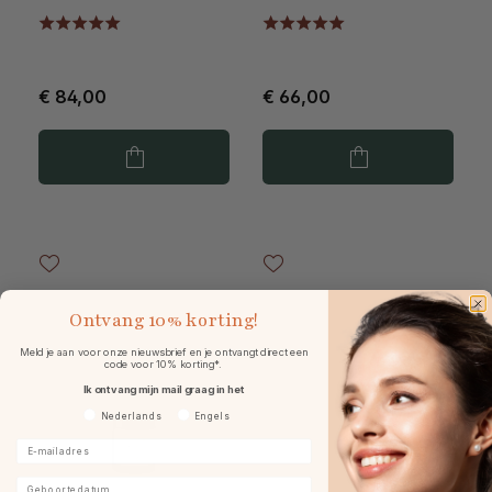
€ 84,00
€ 66,00
Ontvang
10% korting!
Meld je aan voor onze nieuwsbrief en je ontvangt direct een
code voor 10% korting*.
Ik ontvang mijn mail graag in het
Voorkeurtaal
Nederlands
Engels
E-mailadres
Geboortedatum