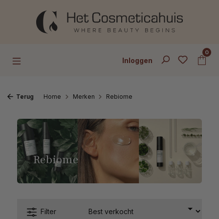
Ga naar de hoofdinhoud
0
Inloggen
Terug
Home
Merken
Rebiome
Rebiome
Filter