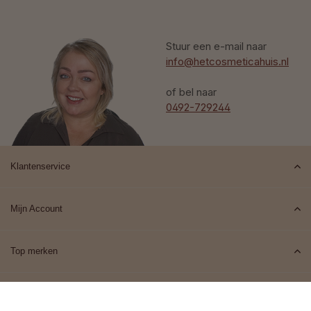
Stuur een e-mail naar
info@hetcosmeticahuis.nl
of bel naar
0492-729244
Klantenservice
Mijn Account
Top merken
Contact