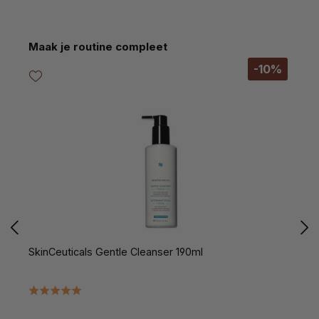
Productgalerij overslaan
Maak je routine compleet
-10%
SkinCeuticals Gentle Cleanser 190ml
S