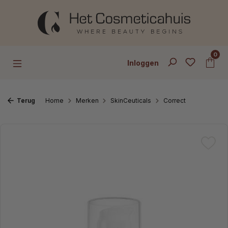
Ga naar de hoofdinhoud
0
Inloggen
Terug
Home
Merken
SkinCeuticals
Correct
Afbeeldingengalerij overslaan