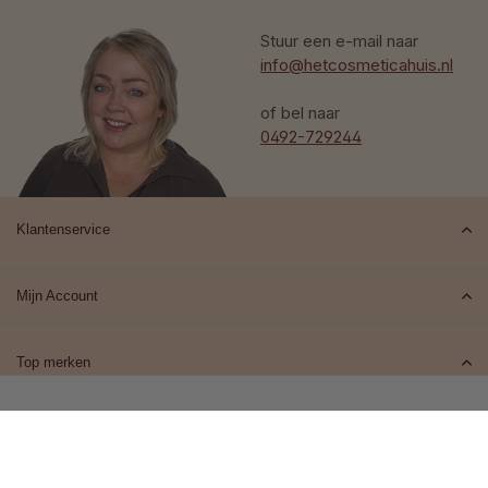
Stuur een e-mail naar
info@hetcosmeticahuis.nl
of bel naar
0492-729244
Klantenservice
Mijn Account
Top merken
Contact