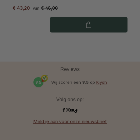
€ 43,20
€ 48,00
€
van
Reviews
9.5
Wij scoren een
9.5
op
Kiyoh
Volg ons op:
Meld je aan voor onze nieuwsbrief