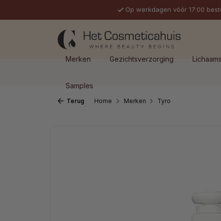
Op werkdagen vóór 17:00 best
 naar de hoofdinhoud
Ga naar de zoekopdracht
Ga naar de hoofdnavigatie
Merken
Gezichtsverzorging
Lichaam
Samples
Terug
Home
Merken
Tyro
Afbeeldingengalerij overslaan