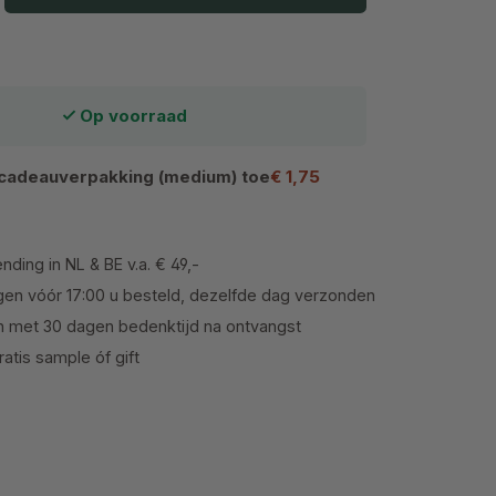
Op voorraad
cadeauverpakking (medium) toe
€ 1,75
nding in NL & BE v.a. € 49,-
en vóór 17:00 u besteld, dezelfde dag verzonden
n met 30 dagen bedenktijd na ontvangst
atis sample óf gift