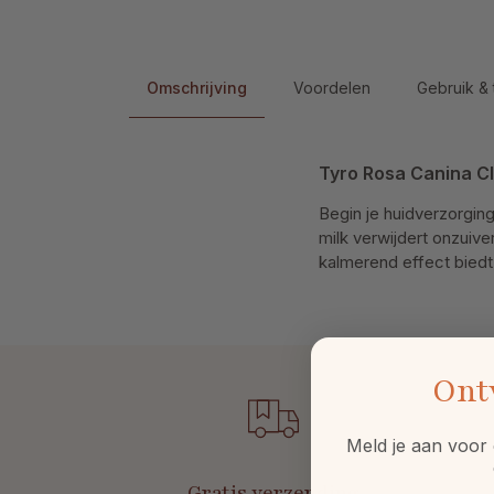
Omschrijving
Voordelen
Gebruik & 
Tyro Rosa Canina Cl
Begin je huidverzorgin
milk verwijdert onzuive
kalmerend effect biedt
Ont
Meld je aan voor 
Gratis verzending