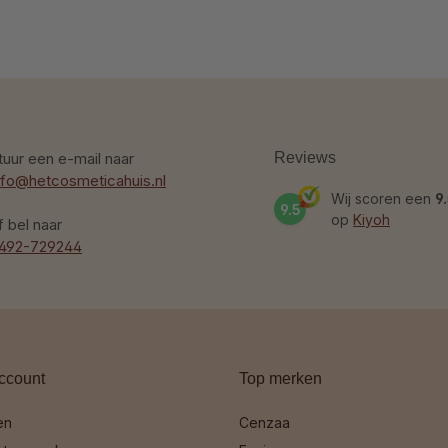
tuur een e-mail naar
Reviews
nfo@hetcosmeticahuis.nl
Wij scoren een
9
9.5
op
Kiyoh
f bel naar
492-729244
ccount
Top merken
en
Cenzaa