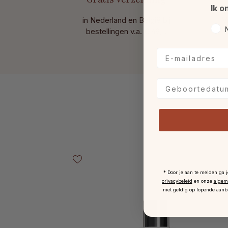
Ik o
in Nederland en België bij
M
Voo
bestellingen v.a. € 49,-.
E-mailadres
Geboortedatum
Productgalerij overslaan
* Door je aan te melden ga 
privacybeleid
en onze
algem
niet geldig op lopende aanb