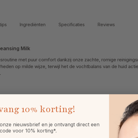
tips
Ingrediënten
Specificaties
Reviews
eansing Milk
gsroutine met puur comfort dankzij onze zachte, romige reinigin
rheden op milde wijze, terwijl het de vochtbalans van de huid acti
.
vang
10% korting!
onze nieuwsbrief en je ontvangt direct een
code voor 10% korting*.
Retourneren
Gratis sample óf gif