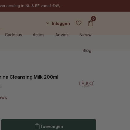
 verzending in NL & BE vanaf €49,-
0
Inloggen
Cadeaus
Acties
Advies
Nieuw
Blog
ina Cleansing Milk 200ml
l
iews
Producthoeveelheid: Voer de gewenste h
Toevoegen