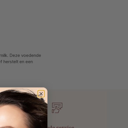
gsmilk. Deze voedende
ef herstelt en een
t
Goede service