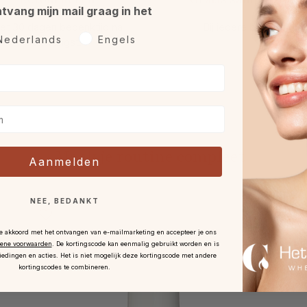
ntvang mijn mail graag in het
et 30 dagen bedenktijd na
Bij iedere bestelling.
rkeurtaal
Nederlands
Engels
ontvangst
.
Maak je routine compleet
Aanmelden
NEE, BEDANKT
je akkoord met het ontvangen van e-mailmarketing en accepteer je ons
ene voorwaarden
.
De kortingscode kan eenmalig gebruikt worden en is
iedingen en acties. Het is niet mogelijk deze kortingscode met andere
kortingscodes te combineren.