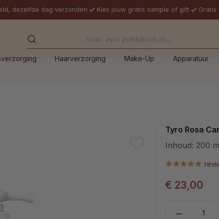
eld, dezelfde dag verzonden
Kies jouw gratis sample óf gift
Gratis
sverzorging
Haarverzorging
Make-Up
Apparatuur
Tyro Rosa Can
Inhoud:
200 m
rev
€ 23,00