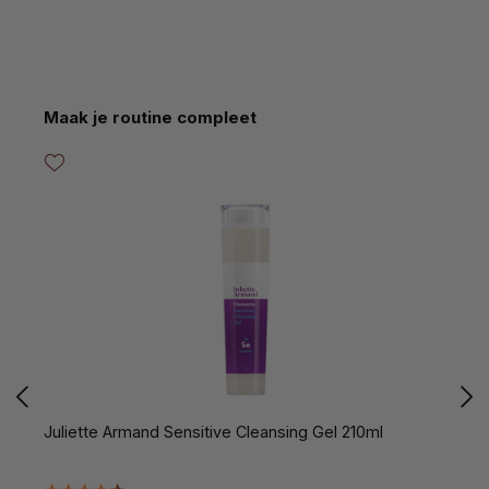
Productgalerij overslaan
Maak je routine compleet
Juliette Armand Sensitive Cleansing Gel 210ml
J