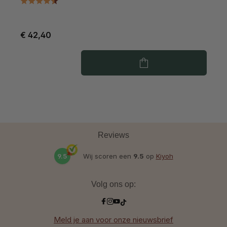
€ 42,40
€
Reviews
9.5
Wij scoren een
9.5
op
Kiyoh
Volg ons op:
Meld je aan voor onze nieuwsbrief