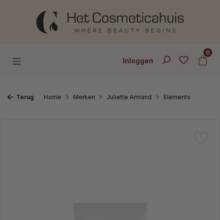
Ga naar de hoofdinhoud
0
Inloggen
Terug
Home
Merken
Juliette Armand
Elements
Afbeeldingengalerij overslaan