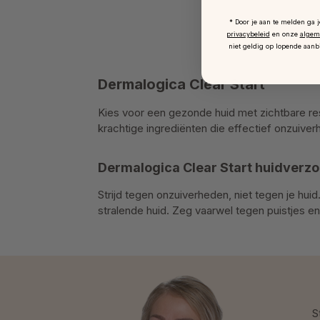
* Door je aan te melden ga 
privacybeleid
en onze
algem
niet geldig op lopende aanb
Dermalogica Clear Start
Kies voor een gezonde huid met zichtbare res
krachtige ingrediënten die effectief onzuiver
Dermalogica Clear Start huidverzo
Strijd tegen onzuiverheden, niet tegen je hu
stralende huid. Zeg vaarwel tegen puistjes en 
S