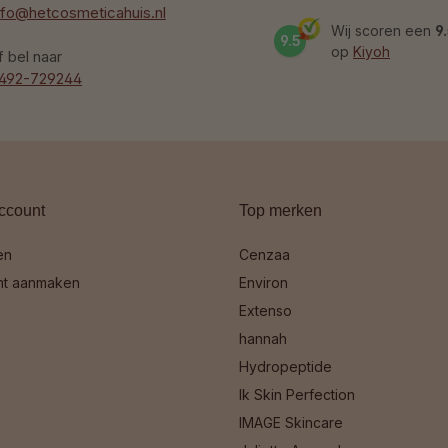
nfo@hetcosmeticahuis.nl
Wij scoren een
9
9.5
op
Kiyoh
f bel naar
492-729244
ccount
Top merken
en
Cenzaa
nt aanmaken
Environ
Extenso
hannah
Hydropeptide
Ik Skin Perfection
IMAGE Skincare