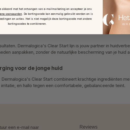
je akkoord met het ontvangen van e-mailmarketing en accepteer je ons
ene voorwaarden
.
De kortingscode kan eenmalig gebruikt worden en is
iedingen en acties. Het is niet mogelijk deze kortingscode met andere
kortingscodes te combineren.
ultaten. Dermalogica's Clear Start lijn is jouw partner in huidve
heden aanpakken, zonder de natuurlijke bescherming van je huid a
rging voor de jonge huid
id. Dermalogica's Clear Start combineert krachtige ingrediënten 
irritatie, en hallo tegen een comfortabele, gebalanceerde teint.
tuur een e-mail naar
Reviews