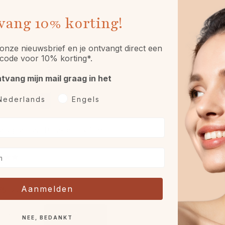
vang
10% korting!
onze nieuwsbrief en je ontvangt direct een
code voor 10% korting*.
ntvang mijn mail graag in het
rkeurtaal
Nederlands
Engels
logica Post-Breakout Fix 15ml
Aanmelden
,75
€ 29,00
van
NEE, BEDANKT