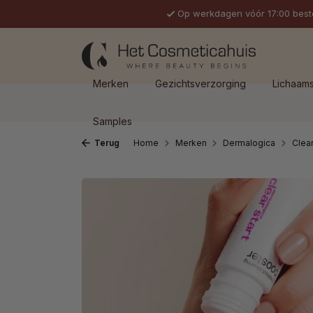
Op werkdagen vóór 17:00 best
 naar de hoofdinhoud
Ga naar de zoekopdracht
Ga naar de hoofdnavigatie
Merken
Gezichtsverzorging
Lichaam
Samples
Terug
Home
Merken
Dermalogica
Clear