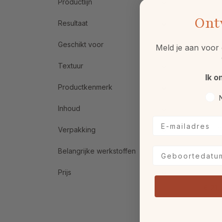
Productlijn
Ont
Resultaat
Geschikt voor
Meld je aan voor 
Textuur
Ik o
Productkenmerk
Voo
Inhoud
E-mailadres
Derma
Verpakking
Geboortedatum
Belangrijke werkstoffen
Prijs
€ 21