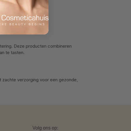
rbetering. Deze producten combineren
an te tasten.
met zachte verzorging voor een gezonde,
Volg ons op: