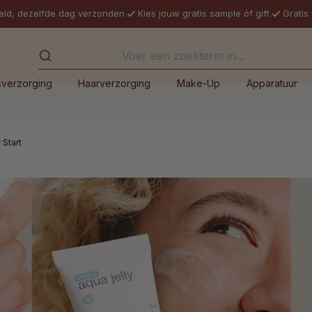
eld, dezelfde dag verzonden
Kies jouw gratis sample óf gift
Gratis
sverzorging
Haarverzorging
Make-Up
Apparatuur
 Start