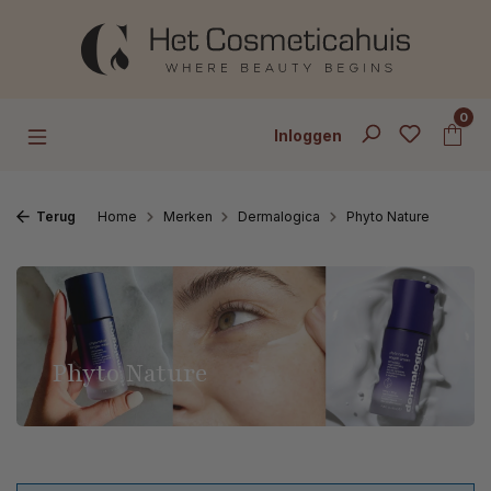
Ga naar de hoofdinhoud
0
Inloggen
Terug
Home
Merken
Dermalogica
Phyto Nature
Phyto Nature