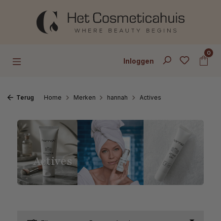
Ga naar de hoofdinhoud
0
Inloggen
Terug
Home
Merken
hannah
Actives
Actives