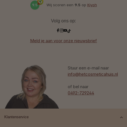
9.5
Wij scoren een
9.5
op
Kiyoh
Volg ons op:
Meld je aan voor onze nieuwsbrief
Stuur een e-mail naar
info@hetcosmeticahuis.nl
of bel naar
0492-729244
Klantenservice