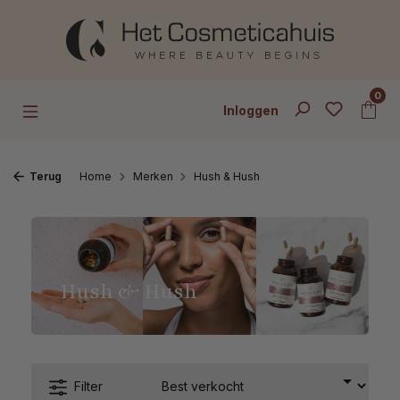
Ga naar de hoofdinhoud
0
Inloggen
Terug
Home
Merken
Hush & Hush
Hush & Hush
Filter