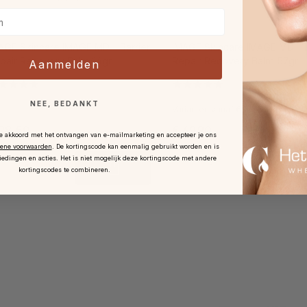
AGE Skincare IMAGE MD - Barrier
IMAGE Skincare IMAGE MD - B
pair Recovery Balm 14gr
Repair Recovery Balm 57gr
Aanmelden
NEE, BEDANKT
Varianten vanaf
€ 28,50
28,50
€ 69,90
je akkoord met het ontvangen van e-mailmarketing en accepteer je ons
ene voorwaarden
.
De kortingscode kan eenmalig gebruikt worden en is
iedingen en acties. Het is niet mogelijk deze kortingscode met andere
kortingscodes te combineren.