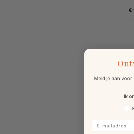
€ 
Ont
Meld je aan voor 
Ik o
Voo
E-mailadres