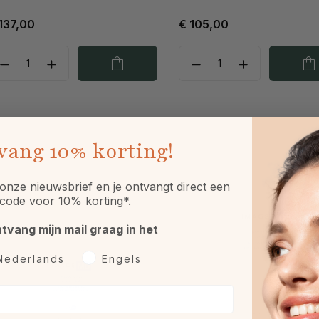
137,00
€ 105,00
vang
10% korting!
onze nieuwsbrief en je ontvangt direct een
code voor 10% korting*.
ntvang mijn mail graag in het
rkeurtaal
Nederlands
Engels