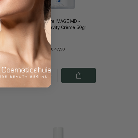
arrier
IMAGE Skincare IMAGE MD -
Biotech Longevity Crème 50gr
Varianten vanaf
€ 47,50
€ 129,00