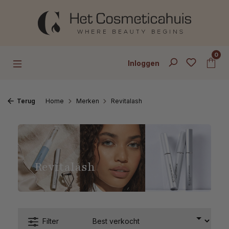
Ga naar de hoofdinhoud
0
Inloggen
Terug
Home
Merken
Revitalash
Revitalash
Filter