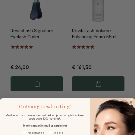
RevitaLash Signature
RevitaLash Volume
Eyelash Curler
Enhancing Foam 55ml
€ 24,00
€ 161,50
Ontvang
10% korting!
Meld je aan voor onze nieuwsbrief en je ontvangt direct een
code voor 10% korting*.
Ik ontvang mijn mail graag in het
Voorkeurtaal
Nederlands
Engels