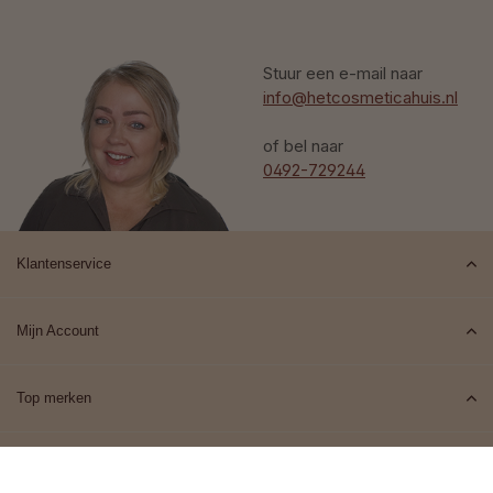
Stuur een e-mail naar
info@hetcosmeticahuis.nl
of bel naar
0492-729244
Klantenservice
Mijn Account
Top merken
Contact