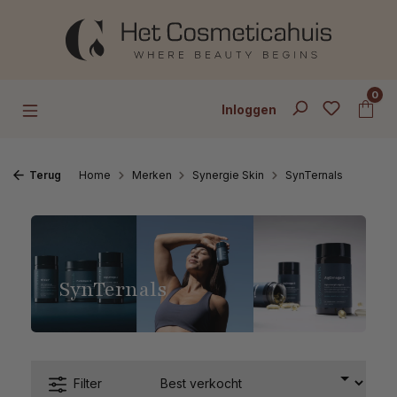
Ga naar de hoofdinhoud
0
Inloggen
Terug
Home
Merken
Synergie Skin
SynTernals
SynTernals
Filter