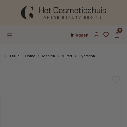
Ga naar de hoofdinhoud
0
Inloggen
Terug
Home
Merken
Murad
Hydration
Afbeeldingengalerij overslaan