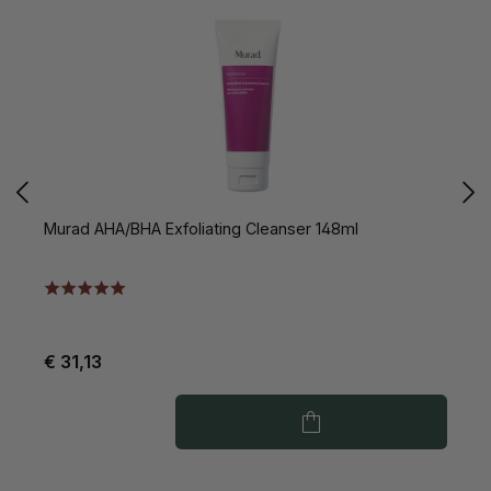
Murad AHA/BHA Exfoliating Cleanser 148ml
M
€ 31,13
€