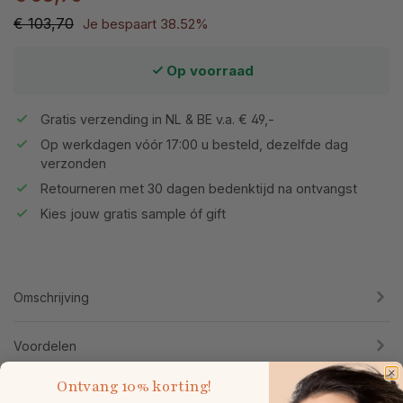
€ 103,70
Je bespaart 38.52%
Op voorraad
Gratis verzending in NL & BE v.a. € 49,-
Op werkdagen vóór 17:00 u besteld, dezelfde dag
verzonden
Retourneren met 30 dagen bedenktijd na ontvangst
Kies jouw gratis sample óf gift
Omschrijving
Voordelen
Ontvang
10% korting!
Gebruik & tips