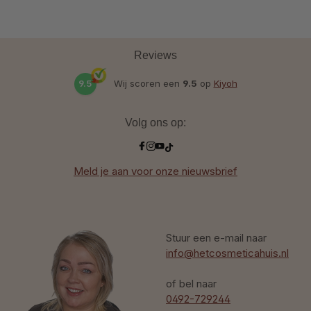
Reviews
9.5
Wij scoren een
9.5
op
Kiyoh
Volg ons op:
Meld je aan voor onze nieuwsbrief
Stuur een e-mail naar
info@hetcosmeticahuis.nl
of bel naar
0492-729244