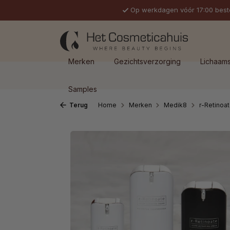
Op werkdagen vóór 17:00 best
 naar de hoofdinhoud
Ga naar de zoekopdracht
Ga naar de hoofdnavigatie
Merken
Gezichtsverzorging
Lichaam
Samples
Terug
Home
Merken
Medik8
r-Retinoa