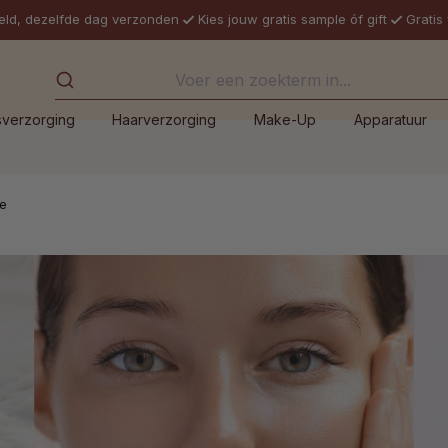
eld, dezelfde dag verzonden
Kies jouw gratis sample óf gift
Gratis
sverzorging
Haarverzorging
Make-Up
Apparatuur
te