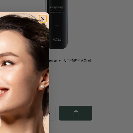
ght
Medik8 R-Retinoate INTENSE 50ml
€ 240,90