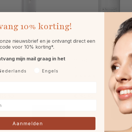
vang
10% korting!
onze nieuwsbrief en je ontvangt direct een
code voor 10% korting*.
ntvang mijn mail graag in het
dik8 R-Retinoate Day & Night
Medik8 R-Retinoate Day & Ni
e Serum 15ml
Vitamin C 50ml
rkeurtaal
Nederlands
Engels
115,50
€ 196,90
Aanmelden