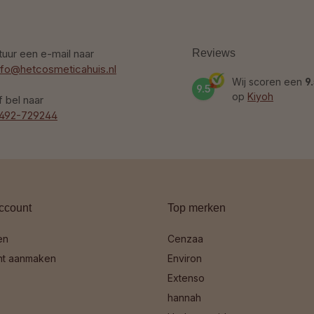
tuur een e-mail naar
Reviews
nfo@hetcosmeticahuis.nl
Wij scoren een
9
9.5
op
Kiyoh
f bel naar
492-729244
ccount
Top merken
en
Cenzaa
nt aanmaken
Environ
Extenso
hannah