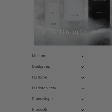
r-Retinoate
Merken
Doelgroep
Huidtype
Huidprobleem
Producttype
Productlijn