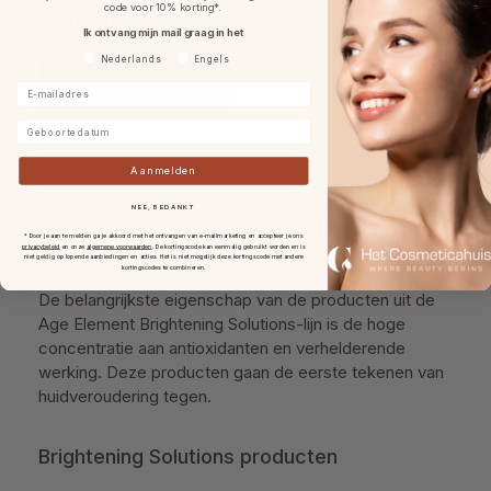
code voor 10% korting*.
€ 106,00
Ik ontvang mijn mail graag in het
Voorkeurtaal
Nederlands
Engels
E-mailadres
Geboortedatum
Aanmelden
NEE, BEDANKT
Mesoestetic Age Element Brightening
* Door je aan te melden ga je akkoord met het ontvangen van e-mailmarketing en accepteer je ons
privacybeleid
en onze
algemene voorwaarden
.
De kortingscode kan eenmalig gebruikt worden en is
Solutions
niet geldig op lopende aanbiedingen en acties. Het is niet mogelijk deze kortingscode met andere
kortingscodes te combineren.
De belangrijkste eigenschap van de producten uit de
Age Element Brightening Solutions-lijn is de hoge
concentratie aan antioxidanten en verhelderende
werking. Deze producten gaan de eerste tekenen van
huidveroudering tegen.
Brightening Solutions producten