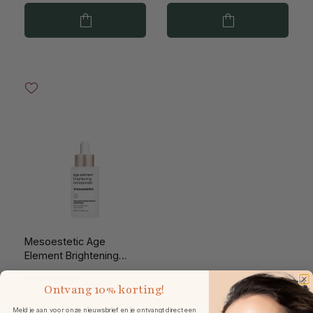
Mesoestetic Age
Element Brightening
Concentrate 30ml
Ontvang
10% korting!
Meld je aan voor onze nieuwsbrief en je ontvangt direct een