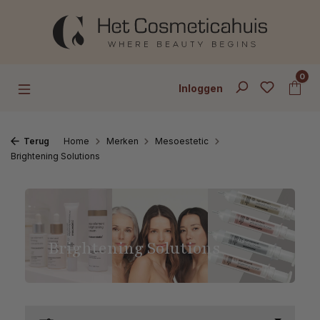
Ga naar de hoofdinhoud
0
Inloggen
Terug
Home
Merken
Mesoestetic
Brightening Solutions
Brightening Solutions