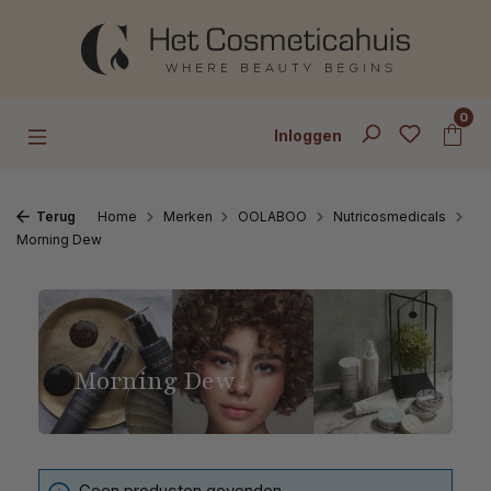
Ga naar de hoofdinhoud
0
Inloggen
Terug
Home
Merken
OOLABOO
Nutricosmedicals
Morning Dew
Morning Dew
Geen producten gevonden.