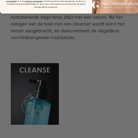
privacybeleid
en onze
algemene voorwaarden
.
De kortingscode kan eenmalig gebruikt worden en is
niet geldig op lopende aanbiedingen en acties. Het is niet mogelijk deze kortingscode met andere
kortingscodes te combineren.
SkinCeuticals combineert het gebruik van een heerlijke
hydraterende dagcrème altijd met een serum. Na het
reinigen van de huid met een cleanser wordt eerst het
serum aangebracht, en daaroverheen de dagelijkse
vochtinbrengende moisturizer.